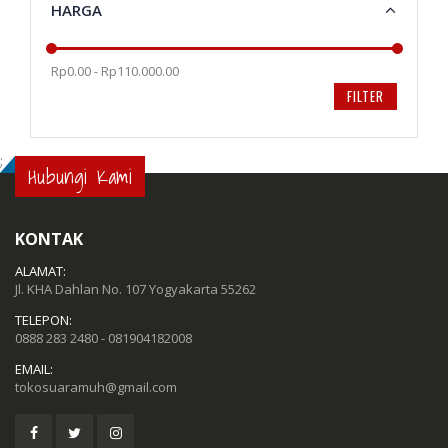
HARGA
Rp0.00 - Rp110.000.00
FILTER
;
Hubungi Kami
KONTAK
ALAMAT:
Jl. KHA Dahlan No. 107 Yogyakarta 55262
TELEPON:
0888 283 2480 - 081904182008
EMAIL:
tokosuaramuh@gmail.com