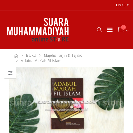
LINKS
0
BUKU
Majelis Tarjih & Tajdid
Adabul Mar'ah Fil Islam
66 Jalan Menuju
Cara Shalat
Cinta Ilahi
Menurut
Menemukan
Himpunan
Tuhan dalam
Putusan Tarjih
Luka, Cinta, dan
Muhammadiyah
Kehidupan
Sehari-hari
Rp. 31.000
Rp. 0
Himpunan