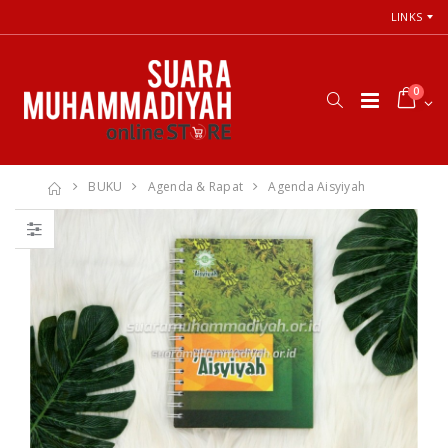
LINKS
0
BUKU
Agenda & Rapat
Agenda Aisyiyah
66 Jalan Menuju
Cara Shalat
Cinta Ilahi
Menurut
Menemukan
Himpunan
Tuhan dalam
Putusan Tarjih
Luka, Cinta, dan
Muhammadiyah
Kehidupan
Sehari-hari
Rp. 31.000
Rp. 0
Himpunan