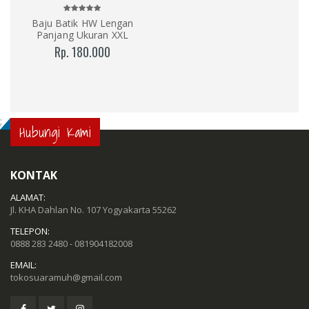
Baju Batik HW Lengan
Panjang Ukuran XXL
Rp. 180.000
;
Hubungi Kami
KONTAK
ALAMAT:
Jl. KHA Dahlan No. 107 Yogyakarta 55262
TELEPON:
0888 283 2480 - 081904182008
EMAIL:
tokosuaramuh@gmail.com