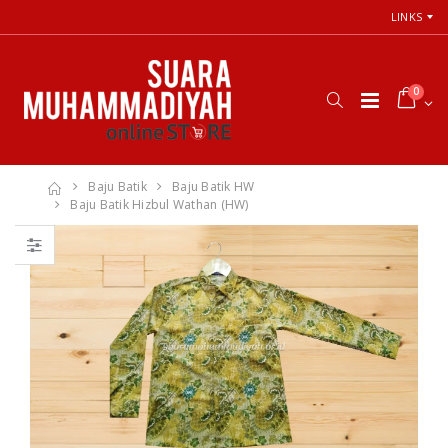
LINKS
0
Baju Batik
Baju Batik HW
Baju Batik Hizbul Wathan (HW)
Cara Shalat
66 Jalan Menuju
Menurut
Cinta Ilahi
Himpunan
Menemukan
Putusan Tarjih
Tuhan dalam
Muhammadiyah
Luka, Cinta, dan
Kehidupan
Sehari-hari
Rp. 31.000
Rp. 0
Himpunan