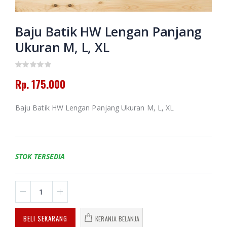
Putusan Tarjih
Muhammadiyah
Amanah dan
Jilid 3
Pertolongan
Memoar
Baju Batik HW Lengan Panjang
Kepemimpinan
Rp. 130.000
Ukuran M, L, XL
Universitas
Muhammadiyah
Banjarmasin
Himpunan
2016-2024
Putusan Tarjih
Muhammadiyah
Rp. 175.000
Jilid 1
Rp. 0
Baju Batik HW Lengan Panjang Ukuran M, L, XL
Rp. 60.000
HAEDAR
NASHIR;
JURNALIS
ISLAM
BERKEMAJUAN
STOK TERSEDIA
Rp. 0
BELI SEKARANG
KERANJA BELANJA