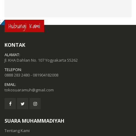
;
Hubungi Kami
KONTAK
ALAMAT:
Jl. KHA Dahlan No. 107 Yogyakarta 55262
TELEPON:
0888 283 2480 - 081904182008
EMAIL:
tokosuaramuh@gmail.com
SUARA MUHAMMADIYAH
Tentang Kami