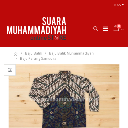
LINKS
0
Baju Batik
Baju Batik Muhammadiyah
Baju Parang Samudra
66 Jalan Menuju
Cara Shalat
Cinta Ilahi
Menurut
Menemukan
Himpunan
Tuhan dalam
Putusan Tarjih
Luka, Cinta, dan
Muhammadiyah
Kehidupan
Sehari-hari
Rp. 31.000
Rp. 0
Himpunan