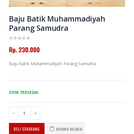
Putusan Tarjih
Amanah dan
Muhammadiyah
Pertolongan
Jilid 3
Memoar
Baju Batik Muhammadiyah
Kepemimpinan
Rp. 130.000
Parang Samudra
Universitas
Muhammadiyah
Banjarmasin
Himpunan
2016-2024
Putusan Tarjih
Muhammadiyah
Rp. 230.000
Jilid 1
Rp. 0
Baju Batik Muhammadiyah Parang Samudra
Rp. 60.000
HAEDAR
NASHIR;
JURNALIS
ISLAM
BERKEMAJUAN
STOK TERSEDIA
Rp. 0
BELI SEKARANG
KERANJA BELANJA