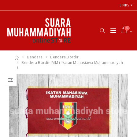
LINKS
0
Bendera
Bendera Bordir
Bendera Bordir IMM ( Ikatan Mahasiawa Muhammadiyah
)
66 Jalan Menuju
Cara Shalat
Cinta Ilahi
Menurut
Menemukan
Himpunan
Tuhan dalam
Putusan Tarjih
Luka, Cinta, dan
Muhammadiyah
Kehidupan
Sehari-hari
Rp. 31.000
Rp. 0
Himpunan