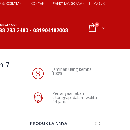
A & KEGIATAN
KONTAK
PAKET LANGGANAN
MASUK
UNGI KAMI
0
88 283 2480 - 081904182008
h 7
Jaminan uang kembali
100%
Pertanyaan akan
ditanggapi dalam waktu
24 jam.
PRODUK LAINNYA