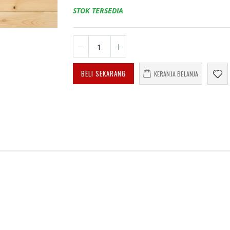
enuju
Cara Shalat Menurut
66 Ja
STOK TERSEDIA
Himpunan Putusan
Cinta 
n Tuhan
Tarjih
Mene
, Cinta,
Muhammadiyah
dalam
upan
dan 
Sehar
Rp. 31.000
BELI SEKARANG
Rp. 0
KERANJA BELANJA
Himpunan Putusan
Tarjih
an
Muhammadiyah Jilid
Aman
an
3
Pert
Mem
inan
Kepe
Rp. 130.000
Unive
iyah
Muha
n 2016-
Banj
Himpunan Putusan
2024
Tarjih
Muhammadiyah Jilid
1
Rp. 0
Rp. 60.000
ASHIR;
HAED
ISLAM
JURN
JUAN
BER