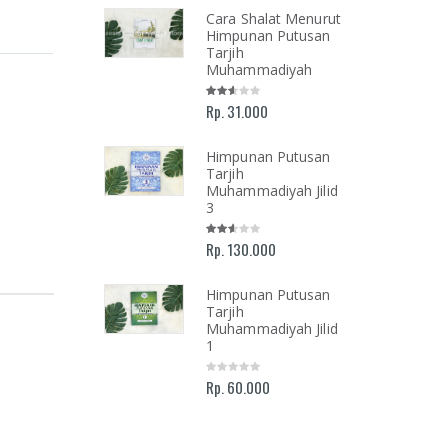
lan Menuju
Cara Shalat Menurut
Ilahi
Himpunan Putusan
mukan Tuhan
Tarjih
 Luka, Cinta,
Muhammadiyah
Kehidupan
i-hari
Rp. 31.000
Himpunan Putusan
Tarjih
ah dan
Muhammadiyah Jilid
olongan
3
oar
mimpinan
Rp. 130.000
rsitas
mmadiyah
armasin 2016-
Himpunan Putusan
Tarjih
Muhammadiyah Jilid
1
Rp. 60.000
AR NASHIR;
ALIS ISLAM
KEMAJUAN