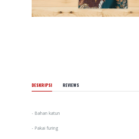
66 Jalan M
Cinta Ilahi
Menemuka
dalam Luka
dan Kehid
Sehari-hari
Rp. 0
Amanah d
Pertolong
Memoar
Kepemimp
Universitas
DESKRIPSI
REVIEWS
Muhammad
Banjarmasi
2024
Rp. 0
- Bahan katun
HAEDAR N
- Pakai furing
JURNALIS 
BERKEMA