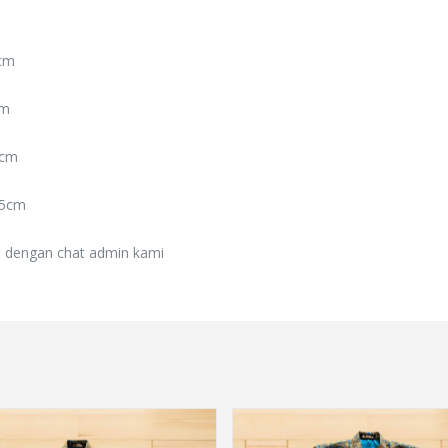
Rp. 0
0cm
cm
4cm
55cm
 dengan chat admin kami