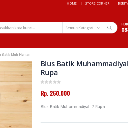
HOME
STORE CORNER
BERIT
HUB
08
u Batik Muh Harian
Blus Batik Muhammadiya
Rupa
Rp. 260.000
Blus Batik Muhammadiyah 7 Rupa