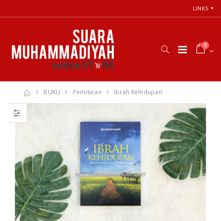
LINKS
0
BUKU
Pemikiran
Ibrah Kehidupan
66 Jalan Menuju
Cara Shalat
Cinta Ilahi
Menurut
Menemukan
Himpunan
Tuhan dalam
Putusan Tarjih
Luka, Cinta, dan
Muhammadiyah
Kehidupan
Sehari-hari
Rp. 31.000
Rp. 0
Himpunan