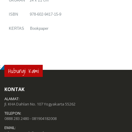
UKURAN 14 x 21 cm
ISBN 978-602-9417-15-9
KERTAS Bookpaper
;
Hubungi Kami
KONTAK
ALAMAT:
Jl. KHA Dahlan No. 107 Yogyakarta 55262
TELEPON:
0888 283 2480 - 081904182008
EMAIL: