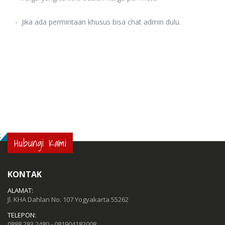
- Jika ada permintaan khusus bisa chat admin dulu.
;
Hubungi Kami
KONTAK
ALAMAT:
Jl. KHA Dahlan No. 107 Yogyakarta 55262
TELEPON:
0888 283 2480 - 081904182008