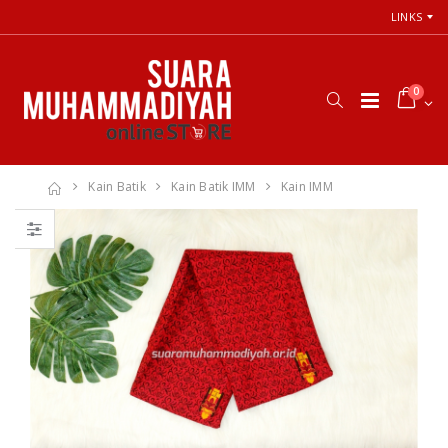
LINKS
0
Kain Batik
Kain Batik IMM
Kain IMM
66 Jalan Menuju
Cara Shalat
Cinta Ilahi
Menurut
Menemukan
Himpunan
Tuhan dalam
Putusan Tarjih
Luka, Cinta, dan
Muhammadiyah
Kehidupan
Sehari-hari
Rp. 31.000
Rp. 0
Himpunan