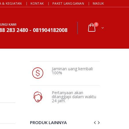
A & KEGIATAN
KONTAK
PAKET LANGGANAN
MASUK
UNGI KAMI
0
88 283 2480 - 081904182008
Jaminan uang kembali
100%
Pertanyaan akan
ditanggapi dalam waktu
24 jam.
PRODUK LAINNYA