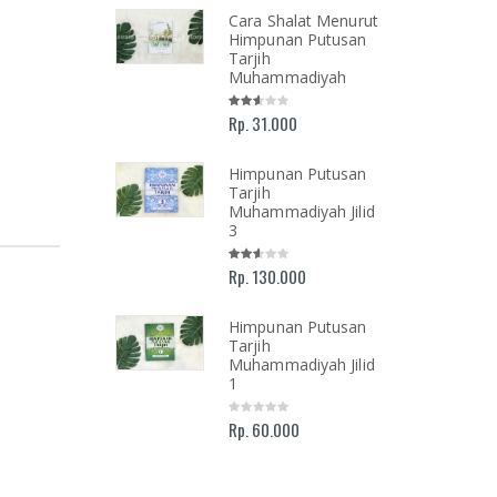
lan Menuju
Cara Shalat Menurut
Ilahi
Himpunan Putusan
mukan Tuhan
Tarjih
 Luka, Cinta,
Muhammadiyah
Kehidupan
i-hari
Rp. 31.000
Himpunan Putusan
Tarjih
ah dan
Muhammadiyah Jilid
olongan
3
oar
mimpinan
Rp. 130.000
rsitas
mmadiyah
armasin 2016-
Himpunan Putusan
Tarjih
Muhammadiyah Jilid
1
Rp. 60.000
AR NASHIR;
ALIS ISLAM
KEMAJUAN