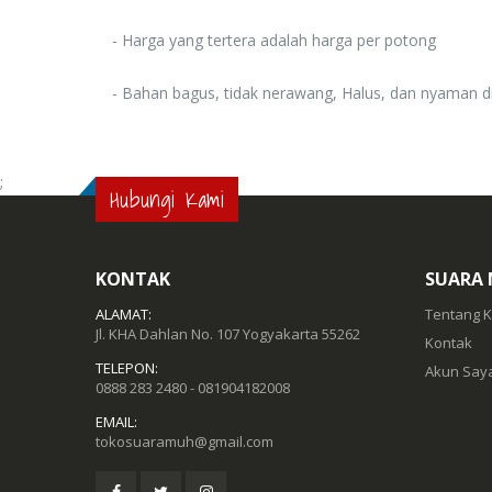
Rp. 0
- Harga yang tertera adalah harga per potong
- Bahan bagus, tidak nerawang, Halus, dan nyaman di
;
Hubungi Kami
KONTAK
SUARA
ALAMAT:
Tentang 
Jl. KHA Dahlan No. 107 Yogyakarta 55262
Kontak
TELEPON:
Akun Say
0888 283 2480 - 081904182008
EMAIL:
tokosuaramuh@gmail.com