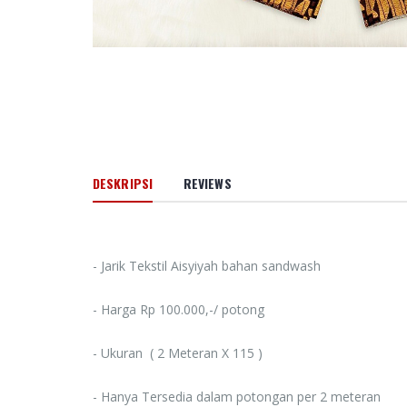
66 Jalan M
Cinta Ilahi
Menemuka
dalam Luka
dan Kehid
Sehari-hari
Rp. 0
Amanah d
DESKRIPSI
REVIEWS
Pertolong
Memoar
Kepemimp
Universitas
Muhammad
- Jarik Tekstil Aisyiyah bahan sandwash
Banjarmasi
2024
- Harga Rp 100.000,-/ potong
Rp. 0
- Ukuran ( 2 Meteran X 115 )
HAEDAR N
JURNALIS 
BERKEMA
- Hanya Tersedia dalam potongan per 2 meteran