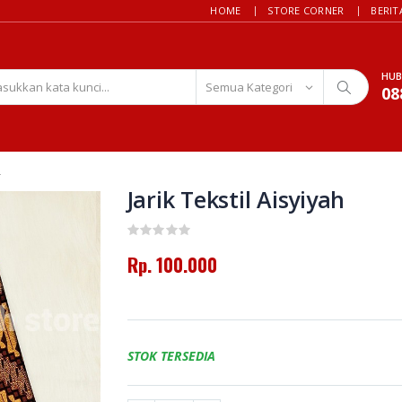
HOME
STORE CORNER
BERIT
HUB
08
L
Jarik Tekstil Aisyiyah
Rp. 100.000
STOK TERSEDIA