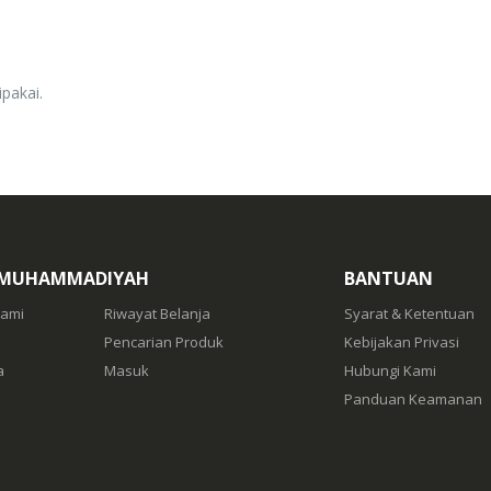
Rp. 0
pakai.
 MUHAMMADIYAH
BANTUAN
Kami
Riwayat Belanja
Syarat & Ketentuan
Pencarian Produk
Kebijakan Privasi
a
Masuk
Hubungi Kami
Panduan Keamanan