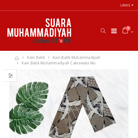
LINKS
0
Kain Batik
Kain Batik Muhammadiyah
Kain Batik Muhammadiyah Cakrawala Mu
66 Jalan Menuju
Cara Shalat
Cinta Ilahi
Menurut
Menemukan
Himpunan
Tuhan dalam
Putusan Tarjih
Luka, Cinta, dan
Muhammadiyah
Kehidupan
Sehari-hari
Rp. 31.000
Rp. 0
Himpunan