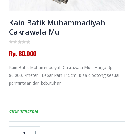
Putusan Tarjih
Amanah dan
Muhammadiyah
Pertolongan
Jilid 3
Memoar
Kain Batik Muhammadiyah
Kepemimpinan
Rp. 130.000
Universitas
Cakrawala Mu
Muhammadiyah
Banjarmasin
Himpunan
2016-2024
Putusan Tarjih
Muhammadiyah
Rp. 80.000
Jilid 1
Rp. 0
Rp. 60.000
HAEDAR
Kain Batik Muhammadiyah Cakrawala Mu - Harga Rp
NASHIR;
80.000,-/meter - Lebar kain 115cm, bisa dipotong sesuai
JURNALIS
ISLAM
permintaan dan kebutuhan
BERKEMAJUAN
Rp. 0
STOK TERSEDIA