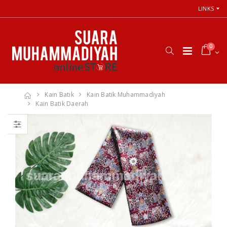
LINKS
0
Kain Batik
Kain Batik Muhammadiyah
Kain Batik Daerah
66 Jalan Menuju
Cara Shalat
Cinta Ilahi
Menurut
Menemukan
Himpunan
Tuhan dalam
Putusan Tarjih
Luka, Cinta, dan
Muhammadiyah
Kehidupan
Sehari-hari
Rp. 31.000
Rp. 0
Himpunan