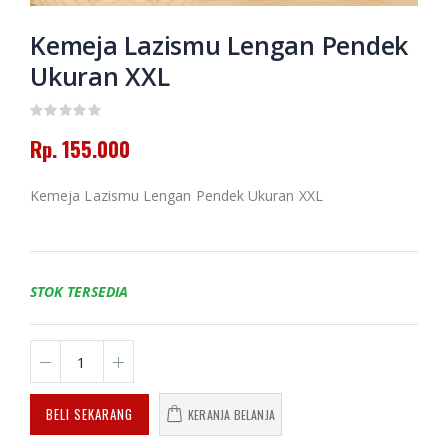
Putusan Tarjih
Muhammadiyah
Amanah dan
Jilid 3
Pertolongan
Kemeja Lazismu Lengan Pendek
Memoar
Ukuran XXL
Kepemimpinan
Rp. 130.000
Universitas
Muhammadiyah
Banjarmasin
Himpunan
2016-2024
Putusan Tarjih
Rp. 155.000
Muhammadiyah
Jilid 1
Rp. 0
Kemeja Lazismu Lengan Pendek Ukuran XXL
Rp. 60.000
HAEDAR
NASHIR;
JURNALIS
ISLAM
STOK TERSEDIA
BERKEMAJUAN
Rp. 0
BELI SEKARANG
KERANJA BELANJA