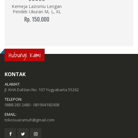
Kemeja Lazismu Lengan
Pendek Ukuran M, L, XL
Rp. 150.000
;
Hubungi Kami
KONTAK
ALAMAT:
Jl. KHA Dahlan No. 107 Yogyakarta 55262
TELEPON:
0888 283 2480 - 081904182008
EMAIL:
tokosuaramuh@gmail.com