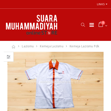
LINKS
0
Lazismu
Kemeja Lazismu
Kemeja Lazismu Pdk
Cara Shalat
66 Jalan Menuju
Menurut
Cinta Ilahi
Himpunan
Menemukan
Putusan Tarjih
Tuhan dalam
Muhammadiyah
Luka, Cinta, dan
Kehidupan
Sehari-hari
Rp. 31.000
Rp. 0
Himpunan