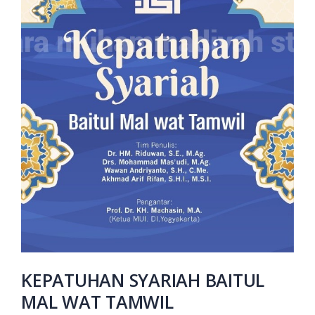
Putusan Tarjih
Amanah dan
Muhammadiyah
Pertolongan
Jilid 3
Memoar
Kepemimpinan
Rp. 130.000
Universitas
Muhammadiyah
Banjarmasin
Himpunan
2016-2024
Putusan Tarjih
Muhammadiyah
Jilid 1
Rp. 0
Rp. 60.000
HAEDAR
NASHIR;
JURNALIS
ISLAM
BERKEMAJUAN
Rp. 0
KEPATUHAN SYARIAH BAITUL
MAL WAT TAMWIL