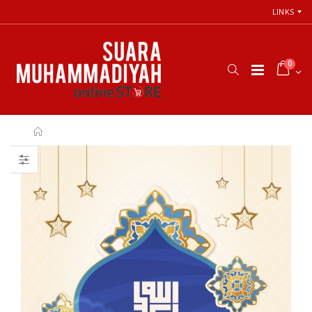
LINKS
0
66 Jalan Menuju
Cara Shalat
Cinta Ilahi
Menurut
Menemukan
Himpunan
Tuhan dalam
Putusan Tarjih
Luka, Cinta, dan
Muhammadiyah
Kehidupan
Sehari-hari
Rp. 31.000
Rp. 0
Himpunan