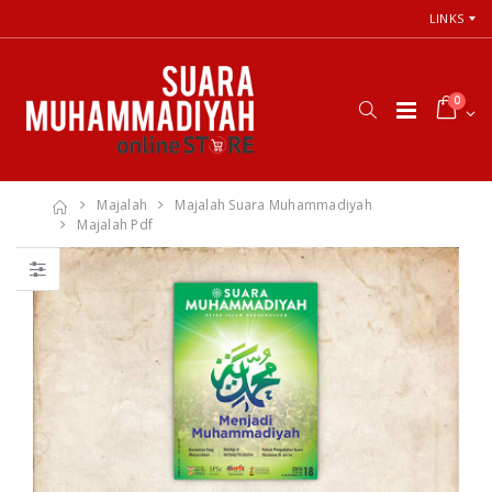
LINKS
0
Majalah
Majalah Suara Muhammadiyah
Majalah Pdf
66 Jalan Menuju
Cara Shalat
Cinta Ilahi
Menurut
Menemukan
Himpunan
Tuhan dalam
Putusan Tarjih
Luka, Cinta, dan
Muhammadiyah
Kehidupan
Sehari-hari
Rp. 31.000
Rp. 0
Himpunan