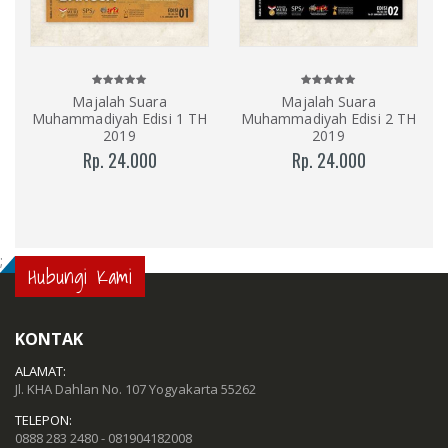
Majalah Suara
Majalah Suara
Muhammadiyah Edisi 1 TH
Muhammadiyah Edisi 2 TH
2019
2019
Rp. 24.000
Rp. 24.000
;
Hubungi Kami
KONTAK
ALAMAT:
Jl. KHA Dahlan No. 107 Yogyakarta 55262
TELEPON:
0888 283 2480 - 081904182008