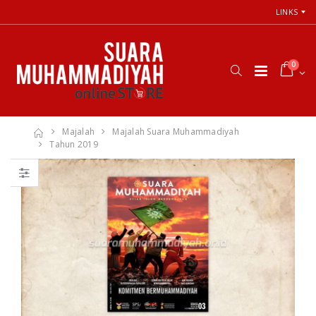
LINKS
0
Majalah
Majalah Suara Muhammadiyah
Tahun 2019
66 Jalan Menuju
Cara Shalat
Cinta Ilahi
Menurut
Menemukan
Himpunan
Tuhan dalam
Putusan Tarjih
Luka, Cinta, dan
Muhammadiyah
Kehidupan
Sehari-hari
Rp. 31.000
Rp. 0
Himpunan