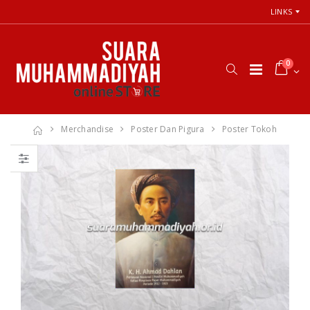
LINKS
0
Merchandise
Poster Dan Pigura
Poster Tokoh
66 Jalan Menuju
Cara Shalat
Cinta Ilahi
Menurut
Menemukan
Himpunan
Tuhan dalam
Putusan Tarjih
Luka, Cinta, dan
Muhammadiyah
Kehidupan
Sehari-hari
Rp. 31.000
Rp. 0
Himpunan