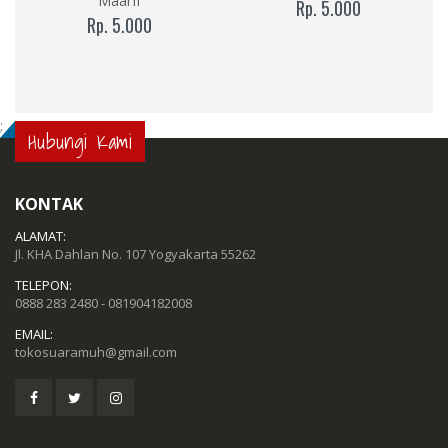
Maarif
Rp. 5.000
Rp. 5.000
;
Hubungi Kami
KONTAK
ALAMAT:
Jl. KHA Dahlan No. 107 Yogyakarta 55262
TELEPON:
0888 283 2480 - 081904182008
EMAIL:
tokosuaramuh@gmail.com