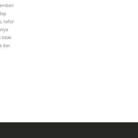
memberi
dap
, tafsir
nnya
 tidak
a dan