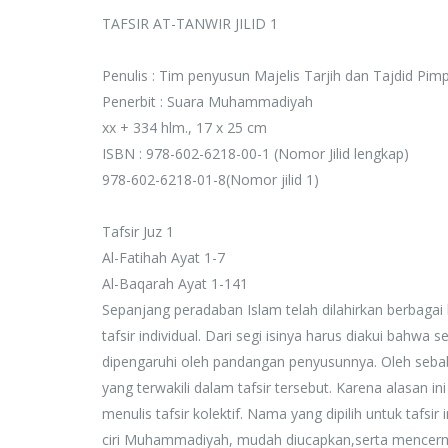
Rp. 0
TAFSIR AT-TANWIR JILID 1
Penulis : Tim penyusun Majelis Tarjih dan Tajdid P
Penerbit : Suara Muhammadiyah
xx + 334 hlm., 17 x 25 cm
ISBN : 978-602-6218-00-1 (Nomor Jilid lengkap)
978-602-6218-01-8(Nomor jilid 1)
Tafsir Juz 1
Al-Fatihah Ayat 1-7
Al-Baqarah Ayat 1-141
Sepanjang peradaban Islam telah dilahirkan berbagai ki
tafsir individual. Dari segi isinya harus diakui bahwa
dipengaruhi oleh pandangan penyusunnya. Oleh sebab
yang terwakili dalam tafsir tersebut. Karena alasan 
menulis tafsir kolektif. Nama yang dipilih untuk tafs
ciri Muhammadiyah, mudah diucapkan,serta mencermi