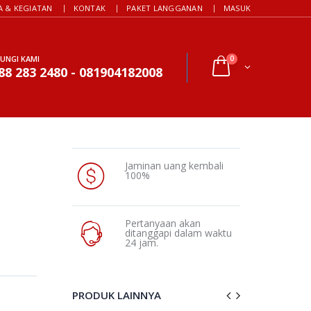
A & KEGIATAN
KONTAK
PAKET LANGGANAN
MASUK
UNGI KAMI
0
88 283 2480 - 081904182008
Jaminan uang kembali
100%
Pertanyaan akan
ditanggapi dalam waktu
24 jam.
PRODUK LAINNYA