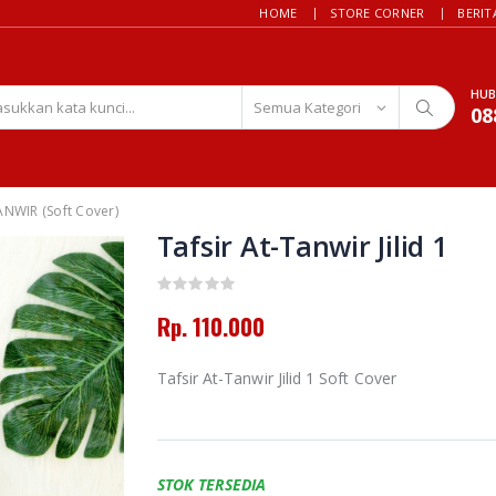
HOME
STORE CORNER
BERIT
HUB
08
ANWIR (Soft Cover)
Tafsir At-Tanwir Jilid 1
Rp. 110.000
Tafsir At-Tanwir Jilid 1 Soft Cover
STOK TERSEDIA