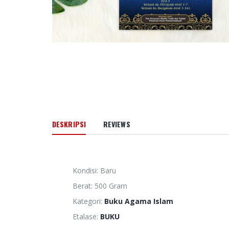
66 Jalan M
Cinta Ilahi
Menemuka
dalam Luka
dan Kehid
Sehari-hari
Rp. 0
Amanah d
Pertolong
Memoar
DESKRIPSI
REVIEWS
Kepemimp
Universitas
Muhammad
Banjarmasi
2024
Kondisi: Baru
Rp. 0
Berat: 500 Gram
Kategori:
Buku Agama Islam
HAEDAR N
JURNALIS 
Etalase:
BUKU
BERKEMA