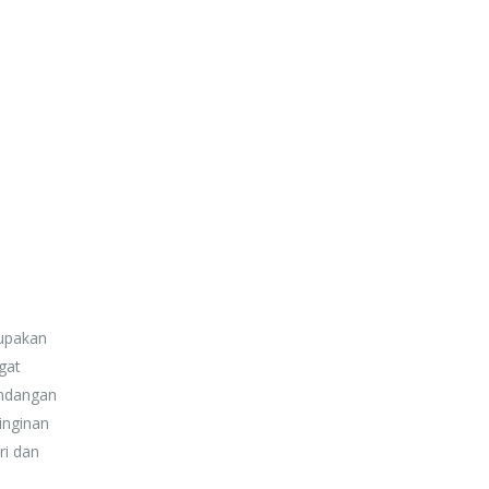
rupakan
ngat
andangan
inginan
ri dan