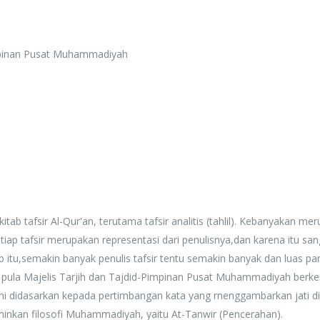
Rp. 0
impinan Pusat Muhammadiyah
tab tafsir Al-Qur'an, terutama tafsir analitis (tahlil). Kebanyakan me
 setiap tafsir merupakan representasi dari penulisnya,dan karena itu sa
 itu,semakin banyak penulis tafsir tentu semakin banyak dan luas p
ini pula Majelis Tarjih dan Tajdid-Pimpinan Pusat Muhammadiyah berke
ir ini didasarkan kepada pertimbangan kata yang rnenggambarkan jati di
nkan filosofi Muhammadiyah, yaitu At-Tanwir (Pencerahan).