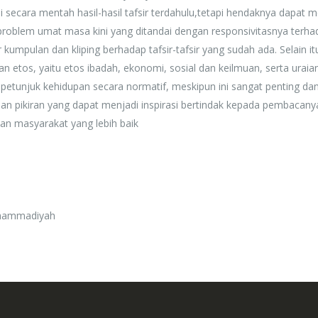
i secara mentah hasil-hasil tafsir terdahulu,tetapi hendaknya dapat 
problem umat masa kini yang ditandai dengan responsivitasnya terha
r kumpulan dan kliping berhadap tafsir-tafsir yang sudah ada. Selain itu
n etos, yaitu etos ibadah, ekonomi, sosial dan keilmuan, serta uraia
petunjuk kehidupan secara normatif, meskipun ini sangat penting dan
 dan pikiran yang dapat menjadi inspirasi bertindak kepada pembacany
n masyarakat yang lebih baik
uhammadiyah