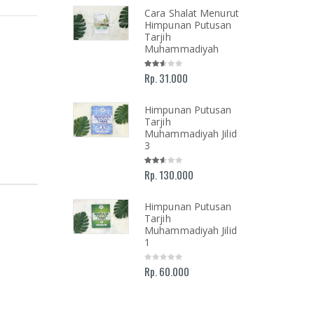
lan Menuju
Cara Shalat Menurut
Ilahi
Himpunan Putusan
mukan Tuhan
Tarjih
 Luka, Cinta,
Muhammadiyah
Kehidupan
i-hari
Rp. 31.000
Himpunan Putusan
Tarjih
ah dan
Muhammadiyah Jilid
olongan
3
oar
mimpinan
Rp. 130.000
rsitas
mmadiyah
armasin 2016-
Himpunan Putusan
Tarjih
Muhammadiyah Jilid
1
Rp. 60.000
AR NASHIR;
ALIS ISLAM
KEMAJUAN