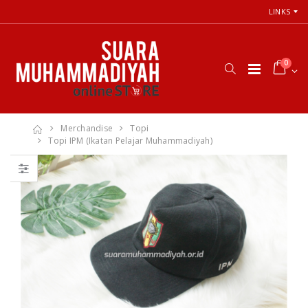
LINKS
0
Merchandise
Topi
Topi IPM (Ikatan Pelajar Muhammadiyah)
66 Jalan Menuju
Cara Shalat
Cinta Ilahi
Menurut
Menemukan
Himpunan
Tuhan dalam
Putusan Tarjih
Luka, Cinta, dan
Muhammadiyah
Kehidupan
Sehari-hari
Rp. 31.000
Rp. 0
Himpunan