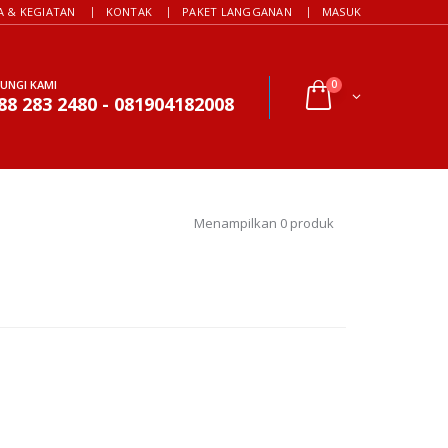
A & KEGIATAN
KONTAK
PAKET LANGGANAN
MASUK
UNGI KAMI
0
88 283 2480 - 081904182008
Menampilkan 0 produk