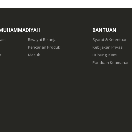
 MUHAMMADIYAH
BANTUAN
Kami
Riwayat Belanja
Syarat & Ketentuan
Pencarian Produk
Kebijakan Privasi
a
Masuk
Hubungi Kami
Panduan Keamanan