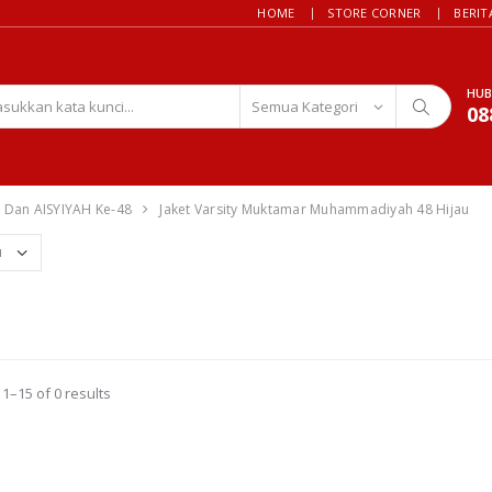
HOME
STORE CORNER
BERIT
HUB
08
an AISYIYAH Ke-48
Jaket Varsity Muktamar Muhammadiyah 48 Hijau
1–15 of 0 results