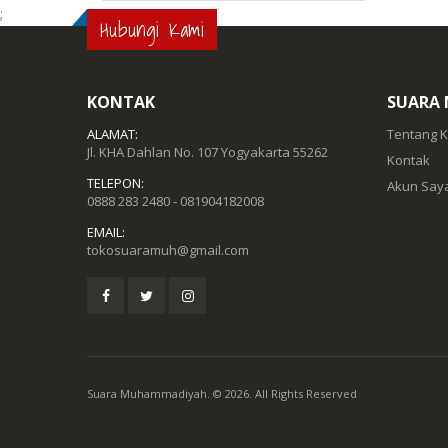
;
Hubungi Kami
KONTAK
SUARA
ALAMAT:
Tentang 
Jl. KHA Dahlan No. 107 Yogyakarta 55262
Kontak
TELEPON:
Akun Say
0888 283 2480 - 081904182008
EMAIL:
tokosuaramuh@gmail.com
Suara Muhammadiyah. © 2026. All Rights Reserved