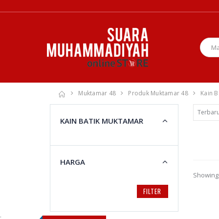
Muktamar 48
Produk Muktamar 48
Kain 
KAIN BATIK MUKTAMAR
HARGA
Showing 
FILTER
;