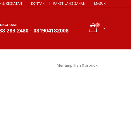
A & KEGIATAN
KONTAK
PAKET LANGGANAN
MASUK
UNGI KAMI
0
88 283 2480 - 081904182008
Menampilkan 0 produk