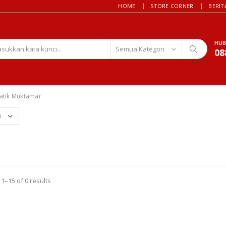
HOME
STORE CORNER
BERIT
HUB
08
Batik Muktamar
1–15 of 0 results