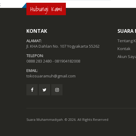
;
Hubungi Kami
KONTAK
SUARA
ALAMAT:
Tentang 
Jl. KHA Dahlan No. 107 Yogyakarta 55262
Kontak
TELEPON:
Akun Say
0888 283 2480 - 081904182008
EMAIL:
tokosuaramuh@gmail.com
Suara Muhammadiyah. © 2026. All Rights Reserved