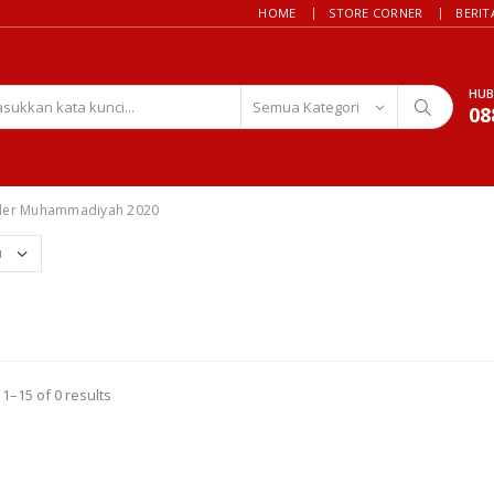
HOME
STORE CORNER
BERIT
HUB
08
der Muhammadiyah 2020
1–15 of 0 results