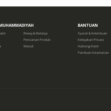
 MUHAMMADIYAH
BANTUAN
Kami
Riwayat Belanja
Syarat & Ketentuan
Pencarian Produk
Kebijakan Privasi
a
Masuk
Hubungi Kami
Panduan Keamanan