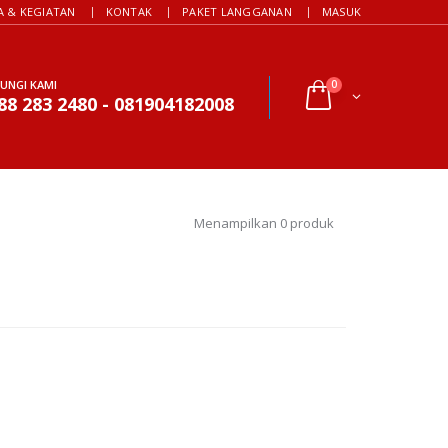
A & KEGIATAN
KONTAK
PAKET LANGGANAN
MASUK
UNGI KAMI
0
88 283 2480 - 081904182008
Menampilkan 0 produk