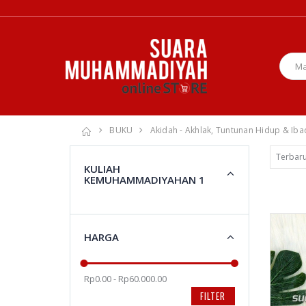
BUKU
Akidah - Akhlak, Tuntunan Hidup & Ib
KULIAH
KEMUHAMMADIYAHAN 1
HARGA
Rp0.00 - Rp60.000.00
FILTER