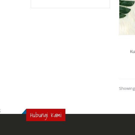
Ku
Showing 
;
Hubungi Kami