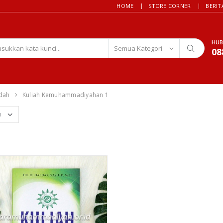
HOME
STORE CORNER
BERIT
HUB
08
adah
Kuliah Kemuhammadiyahan 1