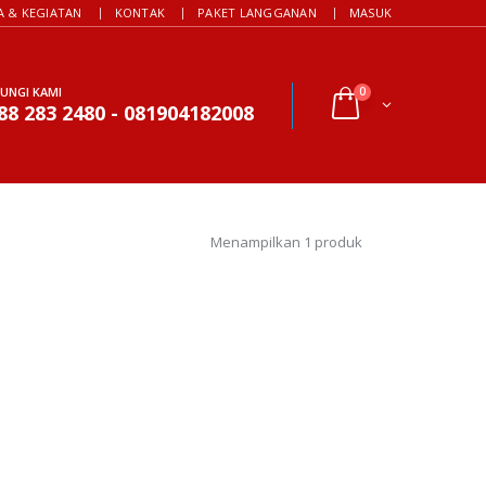
A & KEGIATAN
KONTAK
PAKET LANGGANAN
MASUK
UNGI KAMI
0
88 283 2480 - 081904182008
Menampilkan 1 produk