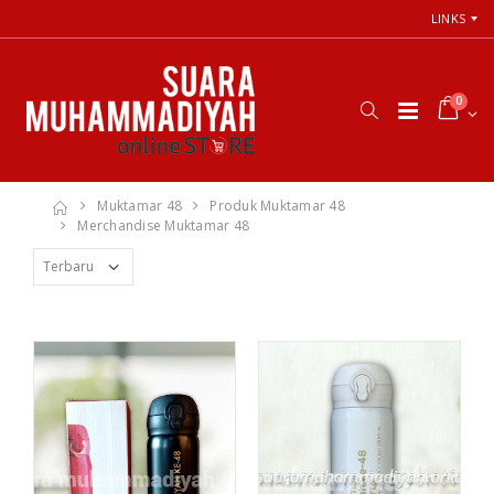
LINKS
0
Muktamar 48
Produk Muktamar 48
Merchandise Muktamar 48