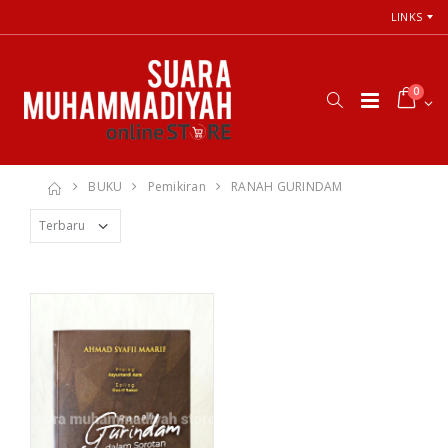
LINKS
0
BUKU
Pemikiran
RANAH GURINDAM