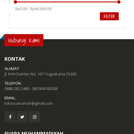
Rp0.00 - Rp60.000.00
FILTER
;
Hubungi Kami
KONTAK
ALAMAT:
Jl. KHA Dahlan No. 107 Yogyakarta 55262
TELEPON:
0888 283 2480 - 081904182008
EMAIL:
tokosuaramuh@gmail.com
SUARA MUHAMMADIYAH