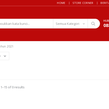
HOME
STORE CORNER
BERIT
HUB
08
ahun 2021
1–15 of 0 results