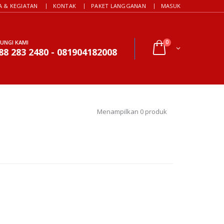
A & KEGIATAN
KONTAK
PAKET LANGGANAN
MASUK
UNGI KAMI
0
88 283 2480 - 081904182008
Menampilkan 0 produk