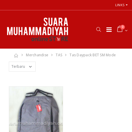
LINKS
0
Merchandise
TAS
Tas Daypack BET SM Mode