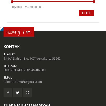
Rp0.00 - Rp270.000.00
FILTER
;
Hubungi Kami
KONTAK
ALAMAT:
Jl. KHA Dahlan No. 107 Yogyakarta 55262
TELEPON:
0888 283 2480 - 081904182008
EMAIL:
tokosuaramuh@gmail.com
SUARA MUHAMMADIYAH