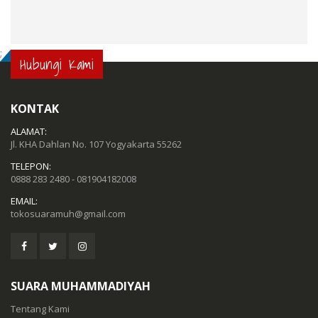
;
Hubungi Kami
KONTAK
ALAMAT:
Jl. KHA Dahlan No. 107 Yogyakarta 55262
TELEPON:
0888 283 2480 - 081904182008
EMAIL:
tokosuaramuh@gmail.com
SUARA MUHAMMADIYAH
Tentang Kami