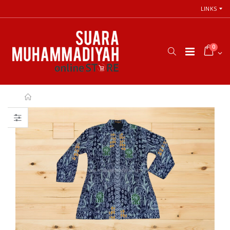
LINKS
0
Cara Shalat
66 Jalan Menuju
Menurut
Cinta Ilahi
Himpunan
Menemukan
Putusan Tarjih
Tuhan dalam
Muhammadiyah
Luka, Cinta, dan
Kehidupan
Sehari-hari
Rp. 31.000
Rp. 0
Himpunan