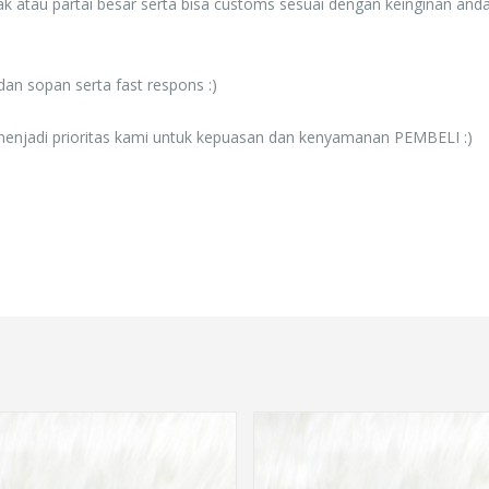
atau partai besar serta bisa customs sesuai dengan keinginan and
an sopan serta fast respons :)
menjadi prioritas kami untuk kepuasan dan kenyamanan PEMBELI :)