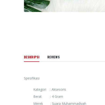
66 Jalan M
Cinta Ilahi
Menemuka
dalam Luka
dan Kehid
Sehari-hari
Rp. 0
Amanah d
Pertolong
Memoar
DESKRIPSI
REVIEWS
Kepemimp
Universitas
Muhammad
Banjarmasi
2024
Spesifikasi
Rp. 0
Kategori : Aksesoris
HAEDAR N
Berat : 4 Gram
JURNALIS 
BERKEMA
Merek : Suara Muhammadiyah