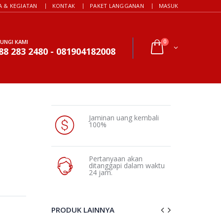
A & KEGIATAN
KONTAK
PAKET LANGGANAN
MASUK
UNGI KAMI
0
88 283 2480 - 081904182008
Jaminan uang kembali
100%
Pertanyaan akan
ditanggapi dalam waktu
24 jam.
PRODUK LAINNYA