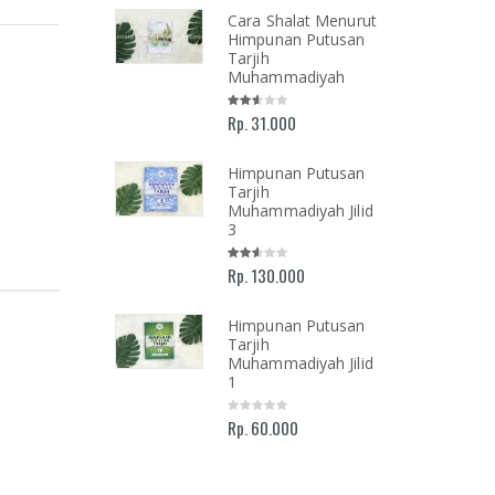
lan Menuju
Cara Shalat Menurut
Ilahi
Himpunan Putusan
mukan Tuhan
Tarjih
 Luka, Cinta,
Muhammadiyah
Kehidupan
i-hari
Rp. 31.000
Himpunan Putusan
Tarjih
ah dan
Muhammadiyah Jilid
olongan
3
oar
mimpinan
Rp. 130.000
rsitas
mmadiyah
armasin 2016-
Himpunan Putusan
Tarjih
Muhammadiyah Jilid
1
Rp. 60.000
AR NASHIR;
ALIS ISLAM
KEMAJUAN