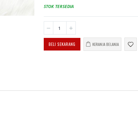
enuju
Cara Shalat Menurut
66 Ja
STOK TERSEDIA
Himpunan Putusan
Cinta 
n Tuhan
Tarjih
Mene
, Cinta,
Muhammadiyah
dalam
upan
dan 
Sehar
Rp. 31.000
BELI SEKARANG
Rp. 0
KERANJA BELANJA
Himpunan Putusan
Tarjih
an
Muhammadiyah Jilid
Aman
an
3
Pert
Mem
inan
Kepe
Rp. 130.000
Unive
iyah
Muha
n 2016-
Banj
Himpunan Putusan
2024
Tarjih
Muhammadiyah Jilid
1
Rp. 0
Rp. 60.000
ASHIR;
HAED
ISLAM
JURN
JUAN
BER