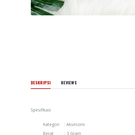
66 Jalan M
Cinta Ilahi
Menemuka
dalam Luka
dan Kehid
Sehari-hari
Rp. 0
Amanah d
Pertolong
Memoar
Kepemimp
Universitas
DESKRIPSI
REVIEWS
Muhammad
Banjarmasi
2024
Rp. 0
Spesifikasi
HAEDAR N
Kategori : Aksesoris
JURNALIS 
BERKEMA
Berat : 3 Gram