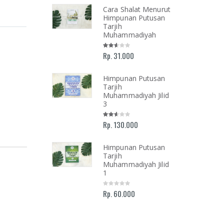
lan Menuju
Cara Shalat Menurut
Ilahi
Himpunan Putusan
mukan Tuhan
Tarjih
 Luka, Cinta,
Muhammadiyah
Kehidupan
i-hari
Rp. 31.000
Himpunan Putusan
Tarjih
ah dan
Muhammadiyah Jilid
olongan
3
oar
mimpinan
Rp. 130.000
rsitas
mmadiyah
armasin 2016-
Himpunan Putusan
Tarjih
Muhammadiyah Jilid
1
Rp. 60.000
AR NASHIR;
ALIS ISLAM
KEMAJUAN