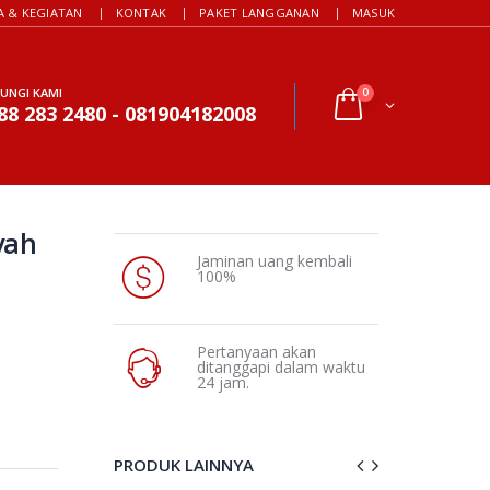
A & KEGIATAN
KONTAK
PAKET LANGGANAN
MASUK
UNGI KAMI
0
88 283 2480 - 081904182008
yah
Jaminan uang kembali
100%
Pertanyaan akan
ditanggapi dalam waktu
24 jam.
PRODUK LAINNYA