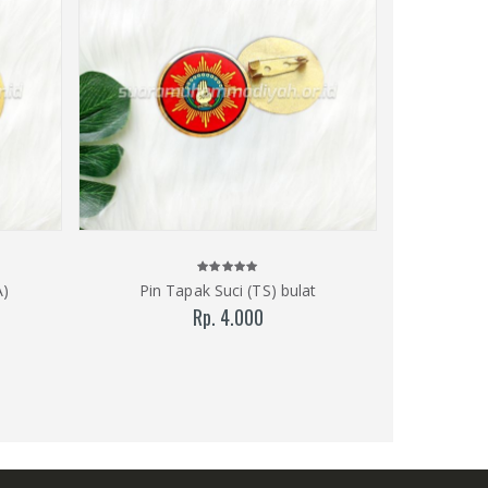
A)
Pin Tapak Suci (TS) bulat
Pin Hizbu
Rp. 4.000