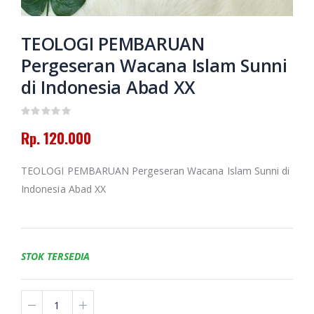
Putusan Tarjih
Muhammadiyah
Amanah dan
Jilid 3
Pertolongan
Memoar
TEOLOGI PEMBARUAN
Kepemimpinan
Rp. 130.000
Pergeseran Wacana Islam Sunni
Universitas
Muhammadiyah
di Indonesia Abad XX
Banjarmasin
Himpunan
2016-2024
Putusan Tarjih
Muhammadiyah
Jilid 1
Rp. 0
Rp. 120.000
Rp. 60.000
HAEDAR
NASHIR;
TEOLOGI PEMBARUAN Pergeseran Wacana Islam Sunni di
JURNALIS
Indonesia Abad XX
ISLAM
BERKEMAJUAN
Rp. 0
STOK TERSEDIA