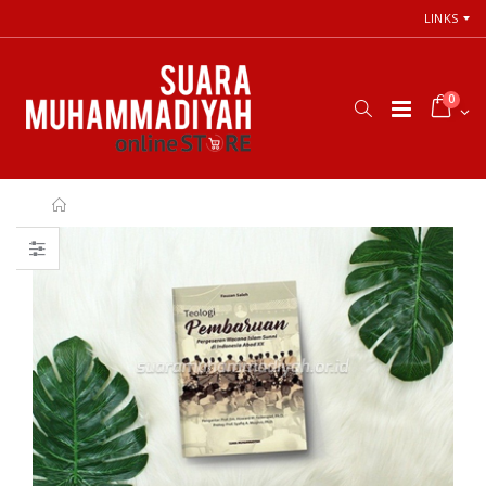
LINKS
0
Cara Shalat
66 Jalan Menuju
Menurut
Cinta Ilahi
Himpunan
Menemukan
Putusan Tarjih
Tuhan dalam
Muhammadiyah
Luka, Cinta, dan
Kehidupan
Sehari-hari
Rp. 31.000
Rp. 0
Himpunan