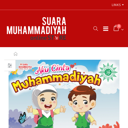
LINKS
0
66 Jalan Menuju
Cara Shalat
Cinta Ilahi
Menurut
Menemukan
Himpunan
Tuhan dalam
Putusan Tarjih
Luka, Cinta, dan
Muhammadiyah
Kehidupan
Sehari-hari
Rp. 31.000
Rp. 0
Himpunan